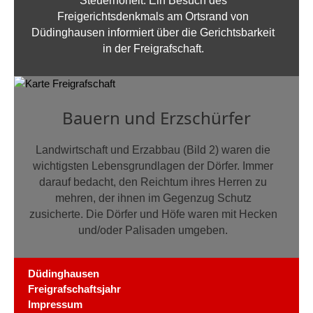
Steuerhoheit. Ein Besuch des
Freigerichtsdenkmals am Ortsrand von
Düdinghausen informiert über die Gerichtsbarkeit
in der Freigrafschaft.
Bauern und Erzschürfer
Landwirtschaft und Erzabbau (Bild 2) waren die
wichtigsten Lebensgrundlagen der Dörfer. Immer
darauf bedacht, den Reichtum ihres Herren zu
mehren, der ihnen im Gegenzug Schutz
zusicherte. Die Dörfer und Höfe waren mit Hecken
und/oder Palisaden umgeben.
Düdinghausen
Freigrafschaftsjahr
Impressum