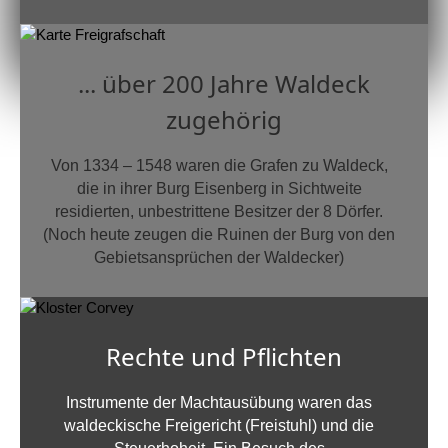
... über 200 Jahre Waldeck
zugehörig
Von 1334 – 1548 waren die Grafen zu Waldeck,
die in ihrer Burg Eisenberg in Sichtweite
residierten, unbestrittene Besitzer der 8 Dörfer.
(Noch heute zeugen die Ruinen der Burg von den
Gebietsansprüchen der Waldecker)
Rechte und Pflichten
Instrumente der Machtausübung waren das
waldeckische Freigericht (Freistuhl) und die